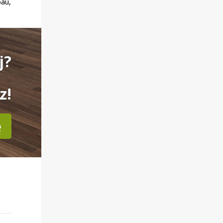
au,
j?
z!
ę