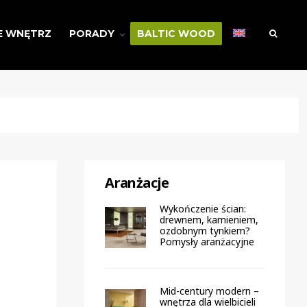
E WNĘTRZ
PORADY
BALTIC WOOD
Aranżacje
Wykończenie ścian:
drewnem, kamieniem,
ozdobnym tynkiem?
Pomysły aranżacyjne
Mid-century modern –
wnętrza dla wielbicieli