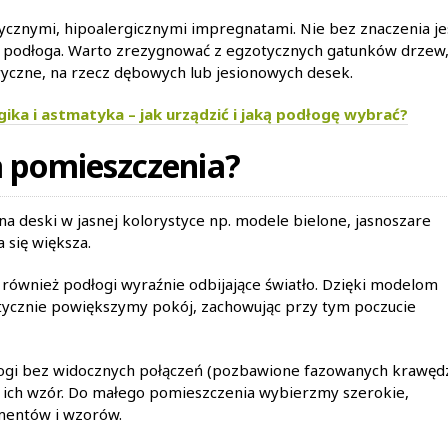
sycznymi, hipoalergicznymi impregnatami. Nie bez znaczenia je
st podłoga. Warto zrezygnować z egzotycznych gatunków drzew
eryczne, na rzecz dębowych lub jesionowych desek.
gika i astmatyka – jak urządzić i jaką podłogę wybrać?
ia pomieszczenia?
a deski w jasnej kolorystyce np. modele bielone, jasnoszare
 się większa.
ównież podłogi wyraźnie odbijające światło. Dzięki modelom
cznie powiększymy pokój, zachowując przy tym poczucie
łogi bez widocznych połączeń (pozbawione fazowanych krawęd
eż ich wzór. Do małego pomieszczenia wybierzmy szerokie,
mentów i wzorów.