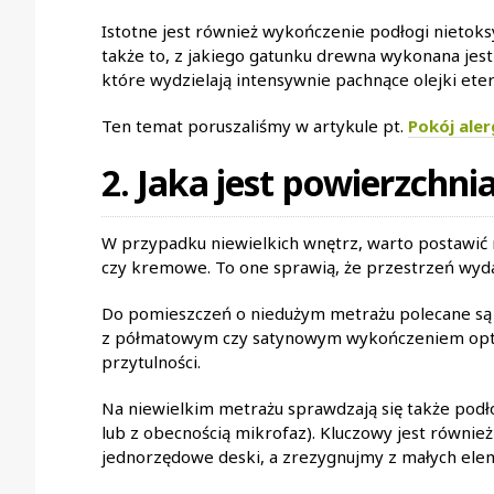
Istotne jest również wykończenie podłogi nietok
także to, z jakiego gatunku drewna wykonana je
które wydzielają intensywnie pachnące olejki et
Ten temat poruszaliśmy w artykule pt.
Pokój aler
2. Jaka jest powierzchn
W przypadku niewielkich wnętrz, warto postawić n
czy kremowe. To one sprawią, że przestrzeń wyda
Do pomieszczeń o niedużym metrażu polecane są r
z półmatowym czy satynowym wykończeniem opty
przytulności.
Na niewielkim metrażu sprawdzają się także pod
lub z obecnością mikrofaz). Kluczowy jest równi
jednorzędowe deski, a zrezygnujmy z małych ele