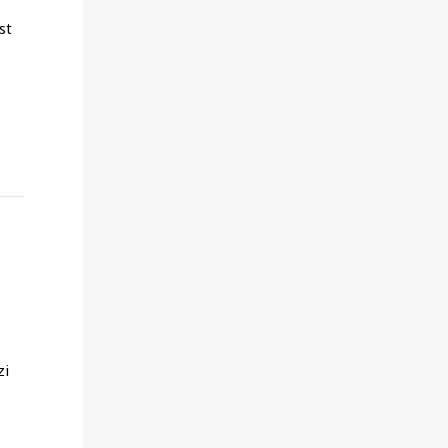
st
,
zi