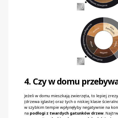
4. Czy w domu przebywa
Jeżeli w domu mieszkają zwierzęta, to lepiej z
(drzewa iglaste) oraz tych o niskiej klasie ściera
w szybkim tempie wpłynęłyby negatywnie na kond
na
podłogi z twardych gatunków drzew
. Najtr