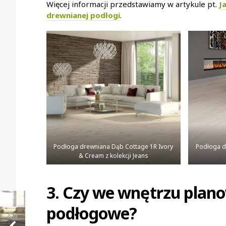
Więcej informacji przedstawiamy w artykule pt.
J
drewnianej podłogi
.
Podłoga drewniana Dąb Cottage 1R Ivory
Podłoga dr
& Cream z kolekcji Jeans
3. Czy we wnętrzu plan
podłogowe?