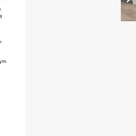
.
ą
n
ym.