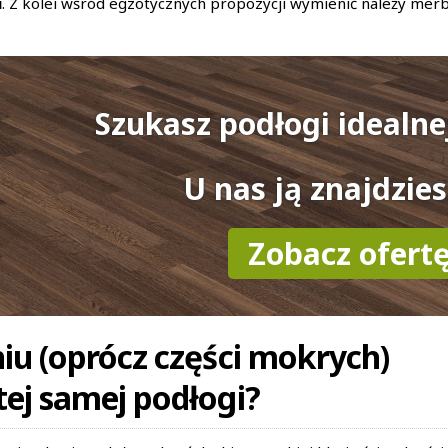
u
. Z kolei wśród egzotycznych propozycji wymienić należy merb
Szukasz podłogi idealne
U nas ją znajdzies
Zobacz ofert
iu (oprócz części mokrych)
ej samej podłogi?