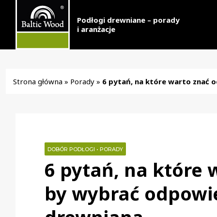
Podłogi drewniane – porady
i aranżacje
Strona główna
»
Porady
»
6 pytań, na które warto znać
DOBÓR PODŁOGI
•
PORADY
6 pytań, na które
by wybrać odpowi