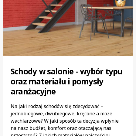
Schody‌ ‌w‌ ‌salonie‌ ‌-‌ ‌wybór‌ ‌typu‌
‌oraz‌ ‌materiału‌ ‌i‌ ‌pomysły‌
‌aranżacyjne‌
Na jaki rodzaj schodów się zdecydować –
jednobiegowe, dwubiegowe, kręcone a może
wachlarzowe? W jaki sposób ta decyzja wpłynie
na nasz budżet, komfort oraz otaczającą nas
przestrzeń? Z jakich materiałów najczęściej