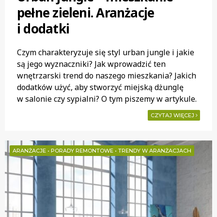
pełne zieleni. Aranżacje
i dodatki
Czym charakteryzuje się styl urban jungle i jakie
są jego wyznaczniki? Jak wprowadzić ten
wnętrzarski trend do naszego mieszkania? Jakich
dodatków użyć, aby stworzyć miejską dżunglę
w salonie czy sypialni? O tym piszemy w artykule.
CZYTAJ WIĘCEJ
ARANŻACJE
•
PORADY REMONTOWE
•
TRENDY W ARANŻACJACH