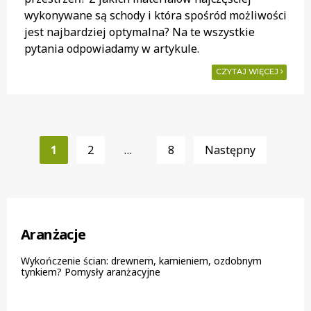
wykonywane są schody i która spośród możliwości
jest najbardziej optymalna? Na te wszystkie
pytania odpowiadamy w artykule.
CZYTAJ WIĘCEJ
Nawigacja
po
1
2
…
8
Następny
wpisach
Aranżacje
Wykończenie ścian: drewnem, kamieniem, ozdobnym
tynkiem? Pomysły aranżacyjne