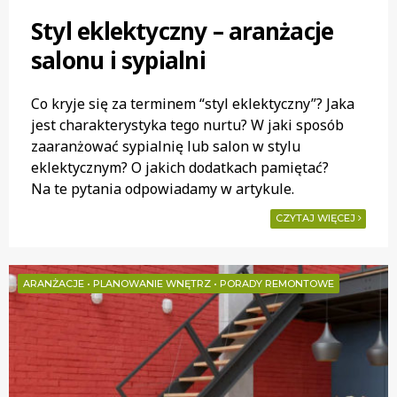
Styl eklektyczny – aranżacje
salonu i sypialni
Co kryje się za terminem “styl eklektyczny”? Jaka
jest charakterystyka tego nurtu? W jaki sposób
zaaranżować sypialnię lub salon w stylu
eklektycznym? O jakich dodatkach pamiętać?
Na te pytania odpowiadamy w artykule.
CZYTAJ WIĘCEJ
ARANŻACJE
•
PLANOWANIE WNĘTRZ
•
PORADY REMONTOWE