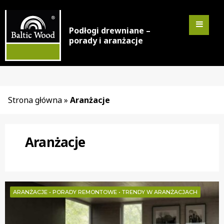
Podłogi drewniane –
porady i aranżacje
Strona główna
»
Aranżacje
Aranżacje
ARANŻACJE
•
PORADY REMONTOWE
•
TRENDY W ARANŻACJACH