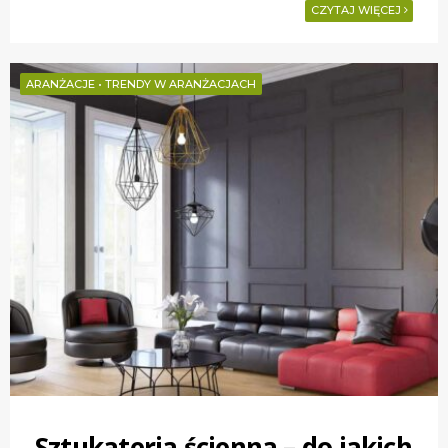
CZYTAJ WIĘCEJ
ARANŻACJE
•
TRENDY W ARANŻACJACH
Sztukateria ścienna – do jakich