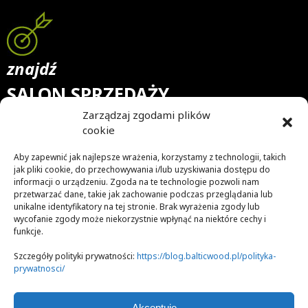
znajdź
SALON SPRZEDAŻY
Zarządzaj zgodami plików
Nasz blog to skarbnica wiedzy na temat drewna, desek
drewnianych oraz podłóg z nich ułożonych. Jesteśmy
cookie
przekonani, że podłoga jest tym, co nadaje wnętrzu
Aby zapewnić jak najlepsze wrażenia, korzystamy z technologii, takich
niepowtarzalny charakter. Dlatego doradzamy, jakie deski
jak pliki cookie, do przechowywania i/lub uzyskiwania dostępu do
wybrać, by stworzyć w mieszkaniu niezwykły (mikro)klimat.
informacji o urządzeniu. Zgoda na te technologie pozwoli nam
przetwarzać dane, takie jak zachowanie podczas przeglądania lub
Śledzimy najnowsze trendy w aranżacji pomieszczeń, ale też
unikalne identyfikatory na tej stronie. Brak wyrażenia zgody lub
sami je tworzymy. Staramy się trafić w gusta zarówno
wycofanie zgody może niekorzystnie wpłynąć na niektóre cechy i
tradycjonalistów, jak i osób lubiących styl nowoczesny
funkcje.
czy awangardę. Jeśli kochasz piękno i naturalność, to na pewno
znajdziesz u nas aranżacje, które Cię zachwycą.
Szczegóły polityki prywatności:
https://blog.balticwood.pl/polityka-
prywatnosci/
Zapraszamy do lektury!
Akceptuję