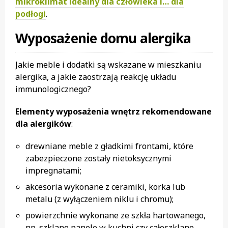
mikroklimat idealny dla człowieka i… dla
podłogi
.
Wyposażenie domu alergika
Jakie meble i dodatki są wskazane w mieszkaniu
alergika, a jakie zaostrzają reakcję układu
immunologicznego?
Elementy wyposażenia wnętrz rekomendowane
dla alergików
:
drewniane meble z gładkimi frontami, które
zabezpieczone zostały nietoksycznymi
impregnatami;
akcesoria wykonane z ceramiki, korka lub
metalu (z wyłączeniem niklu i chromu);
powierzchnie wykonane ze szkła hartowanego,
np. szklane panele w kuchni czy całoszklane