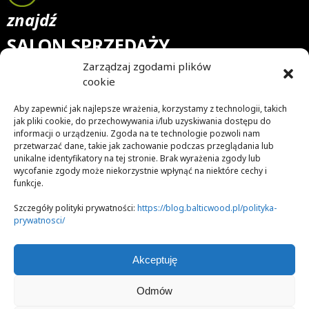
znajdź
SALON SPRZEDAŻY
Zarządzaj zgodami plików
Nasz blog to skarbnica wiedzy na temat drewna, desek
cookie
drewnianych oraz podłóg z nich ułożonych. Jesteśmy
przekonani, że podłoga jest tym, co nadaje wnętrzu
Aby zapewnić jak najlepsze wrażenia, korzystamy z technologii, takich
niepowtarzalny charakter. Dlatego doradzamy, jakie deski
jak pliki cookie, do przechowywania i/lub uzyskiwania dostępu do
wybrać, by stworzyć w mieszkaniu niezwykły (mikro)klimat.
informacji o urządzeniu. Zgoda na te technologie pozwoli nam
przetwarzać dane, takie jak zachowanie podczas przeglądania lub
Śledzimy najnowsze trendy w aranżacji pomieszczeń, ale też
unikalne identyfikatory na tej stronie. Brak wyrażenia zgody lub
sami je tworzymy. Staramy się trafić w gusta zarówno
wycofanie zgody może niekorzystnie wpłynąć na niektóre cechy i
tradycjonalistów, jak i osób lubiących styl nowoczesny
funkcje.
czy awangardę. Jeśli kochasz piękno i naturalność, to na pewno
znajdziesz u nas aranżacje, które Cię zachwycą.
Szczegóły polityki prywatności:
https://blog.balticwood.pl/polityka-
prywatnosci/
Zapraszamy do lektury!
Akceptuję
Odmów