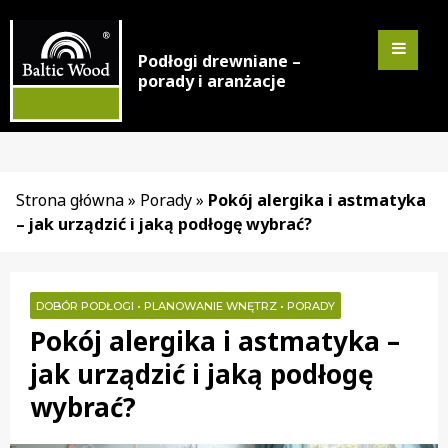
Podłogi drewniane –
porady i aranżacje
Strona główna
»
Porady
»
Pokój alergika i astmatyka
– jak urządzić i jaką podłogę wybrać?
DOBÓR PODŁOGI
•
PLANOWANIE WNĘTRZ
•
PORADY
Pokój alergika i astmatyka –
jak urządzić i jaką podłogę
wybrać?