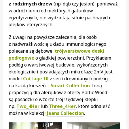
z rodzimych drzew
(np. dąb czy jesion), ponieważ
w odróżnieniu od niektórych gatunków
egzotycznych, nie wydzielają silnie pachnących
olejków eterycznych.
Z uwagi na powyższe zalecenia, dla osób
z nadwrażliwością układu immunologicznego
polecane są dębowe,
trójwarstwowe deski
podłogowe
o gładkiej powierzchni. Przykładem
podłóg o warstwowej budowie, wykończonych
ekologicznie i posiadających mikrofazę 2mV jest
model
Cottage 1R
z serii drewnianych podłóg
na każdą kieszeń –
Smart Collection
. Inną
propozycją dla alergików z oferty Baltic Wood
są posadzki o wzorze trójrzędowej klepki
np.
Two_4Her
lub
Three_4Her
, które odnaleźć
można w kolekcji
Jeans Collection
.