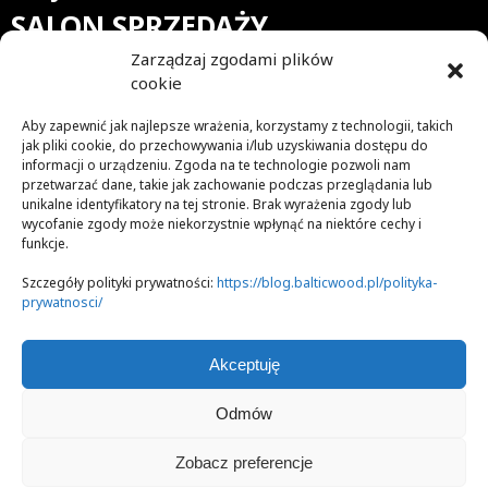
SALON SPRZEDAŻY
Zarządzaj zgodami plików
Nasz blog to skarbnica wiedzy na temat drewna, desek
cookie
drewnianych oraz podłóg z nich ułożonych. Jesteśmy
przekonani, że podłoga jest tym, co nadaje wnętrzu
Aby zapewnić jak najlepsze wrażenia, korzystamy z technologii, takich
niepowtarzalny charakter. Dlatego doradzamy, jakie deski
jak pliki cookie, do przechowywania i/lub uzyskiwania dostępu do
wybrać, by stworzyć w mieszkaniu niezwykły (mikro)klimat.
informacji o urządzeniu. Zgoda na te technologie pozwoli nam
przetwarzać dane, takie jak zachowanie podczas przeglądania lub
Śledzimy najnowsze trendy w aranżacji pomieszczeń, ale też
unikalne identyfikatory na tej stronie. Brak wyrażenia zgody lub
sami je tworzymy. Staramy się trafić w gusta zarówno
wycofanie zgody może niekorzystnie wpłynąć na niektóre cechy i
tradycjonalistów, jak i osób lubiących styl nowoczesny
funkcje.
czy awangardę. Jeśli kochasz piękno i naturalność, to na pewno
znajdziesz u nas aranżacje, które Cię zachwycą.
Szczegóły polityki prywatności:
https://blog.balticwood.pl/polityka-
prywatnosci/
Zapraszamy do lektury!
Akceptuję
Odmów
COPYRIGHTS © BALTIC WOOD 2018
Zobacz preferencje