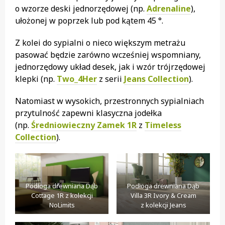
o wzorze deski jednorzędowej (np.
Adrenaline
),
ułożonej w poprzek lub pod kątem 45 °.
Z kolei do sypialni o nieco większym metrażu
pasować będzie zarówno wcześniej wspomniany,
jednorzędowy układ desek, jak i wzór trójrzędowej
klepki (np.
Two_4Her
z serii
Jeans Collection
).
Natomiast w wysokich, przestronnych sypialniach
przytulność zapewni klasyczna jodełka
(np.
Średniowieczny Zamek 1R
z
Timeless
Collection
).
Podłoga drewniana Dąb
Podłoga drewniana Dąb
Cottage 1R z kolekcji
Villa 3R Ivory & Cream
NoLimits
z kolekcji Jeans