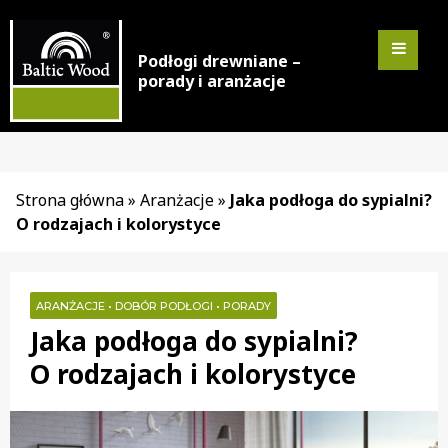
Podłogi drewniane –
porady i aranżacje
Strona główna
»
Aranżacje
»
Jaka podłoga do sypialni?
O rodzajach i kolorystyce
ARANŻACJE
•
DOBÓR PODŁOGI
•
PORADY
Jaka podłoga do sypialni?
O rodzajach i kolorystyce