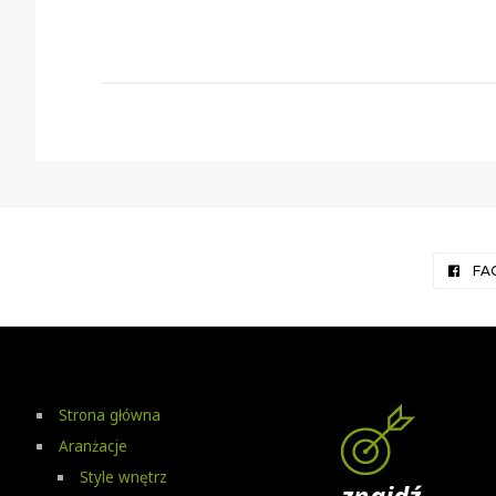
FA
Strona główna
Aranżacje
Style wnętrz
znajdź