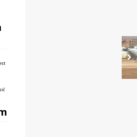
a
est
sić
ym