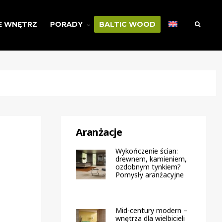
E WNĘTRZ
PORADY
BALTIC WOOD
Aranżacje
Wykończenie ścian:
drewnem, kamieniem,
ozdobnym tynkiem?
Pomysły aranżacyjne
Mid-century modern –
wnętrza dla wielbicieli