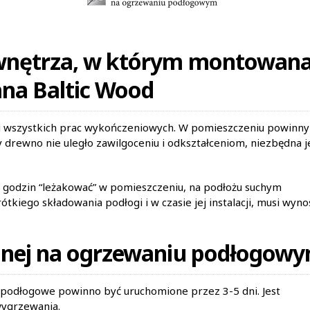
wnętrza, w którym montowan
na Baltic Wood
u wszystkich prac wykończeniowych. W pomieszczeniu powinny
y drewno nie uległo zawilgoceniu i odkształceniom, niezbędna j
 godzin “leżakować” w pomieszczeniu, na podłożu suchym
iego składowania podłogi i w czasie jej instalacji, musi wyno
anej na ogrzewaniu podłogow
odłogowe powinno być uruchomione przez 3-5 dni. Jest
wygrzewania.