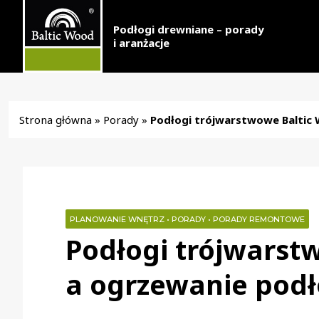
Podłogi drewniane – porady
i aranżacje
Strona główna
»
Porady
»
Podłogi trójwarstwowe Baltic
PLANOWANIE WNĘTRZ
•
PORADY
•
PORADY REMONTOWE
Podłogi trójwarst
a ogrzewanie pod