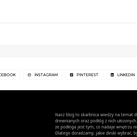
CEBOOK
INSTAGRAM
PINTEREST
LINKEDIN
Nasz blog to skarbnica wiedzy na temat 
drewnianych oraz podłóg z nich ułożonych
że podłoga jest tym, co nadaje wnętrzu ni
Dlatego doradzamy, jakie deski wybrać, 