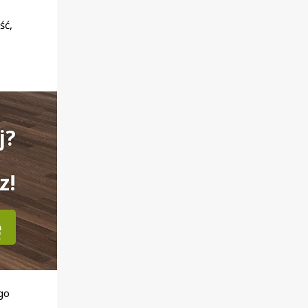
ść,
j?
z!
ę
go