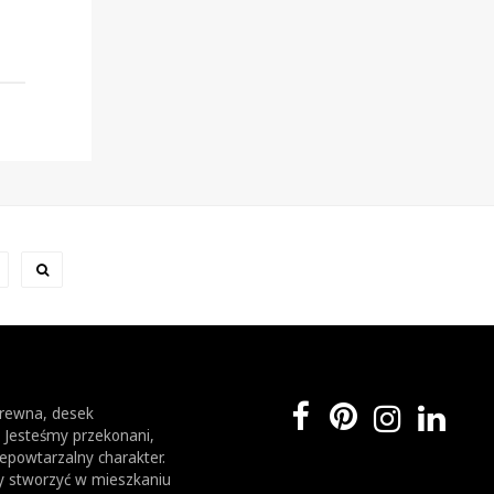
drewna, desek
. Jesteśmy przekonani,
epowtarzalny charakter.
by stworzyć w mieszkaniu