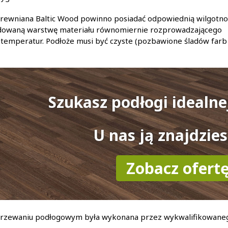
rewniana Baltic Wood powinno posiadać odpowiednią wilgotno
dowaną warstwę materiału równomiernie rozprowadzającego
h temperatur. Podłoże musi być czyste (pozbawione śladów farb
Szukasz podłogi idealne
U nas ją znajdzies
Zobacz ofert
a ogrzewaniu podłogowym była wykonana przez wykwalifikowane