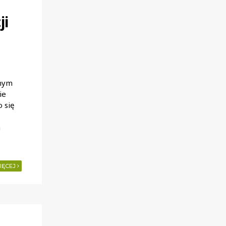
ji
żnym
ie
 się
a
IĘCEJ