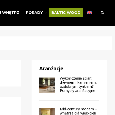
E WNĘTRZ
PORADY
BALTIC WOOD
Aranżacje
Wykończenie ścian:
drewnem, kamieniem,
ozdobnym tynkiem?
Pomysły aranżacyjne
Mid-century modern –
wnętrza dla wielbicieli