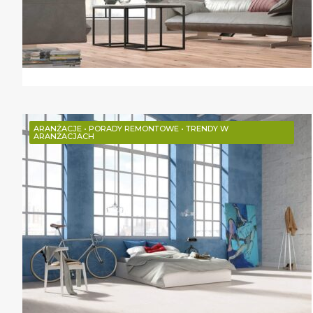
ARANŻACJE
•
PORADY REMONTOWE
•
TRENDY W
ARANŻACJACH