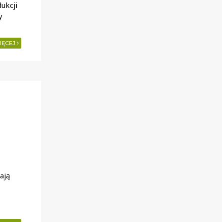
ukcji
y
IĘCEJ
ają
,