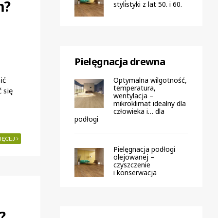
m?
stylistyki z lat 50. i 60.
Pielęgnacja drewna
ić
Optymalna wilgotność,
temperatura,
 się
wentylacja –
mikroklimat idealny dla
człowieka i… dla
podłogi
IĘCEJ
Pielęgnacja podłogi
olejowanej –
czyszczenie
i konserwacja
?