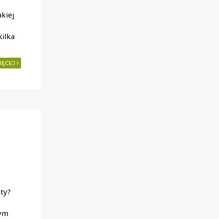
kiej
ilka
IĘCEJ
ety?
tym