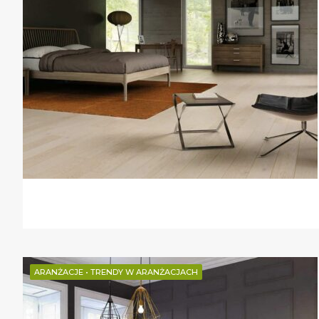
ARANŻACJE
•
TRENDY W ARANŻACJACH