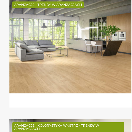
ARANŻACJE
•
TRENDY W ARANŻACJACH
ARANŻACJE
•
KOLORYSTYKA WNĘTRZ
•
TRENDY W
ARANŻACJACH