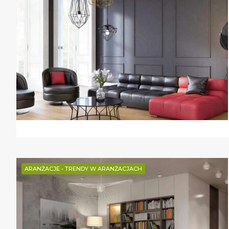
ARANŻACJE
•
TRENDY W ARANŻACJACH