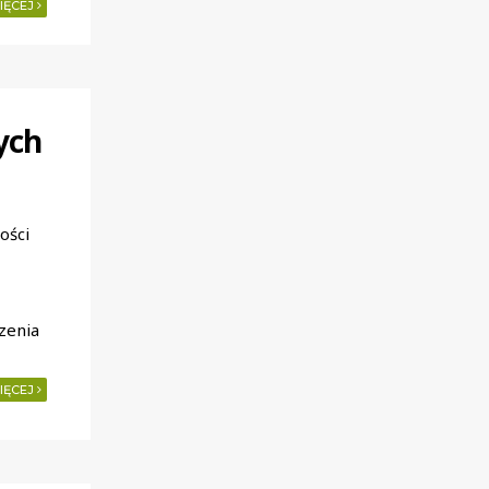
IĘCEJ
ych
ości
zenia
IĘCEJ