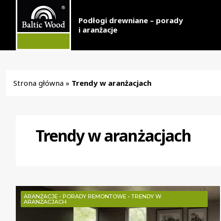
Podłogi drewniane – porady
i aranżacje
Strona główna
»
Trendy w aranżacjach
Trendy w aranżacjach
ARANŻACJE
•
PORADY REMONTOWE
•
TRENDY W
ARANŻACJACH