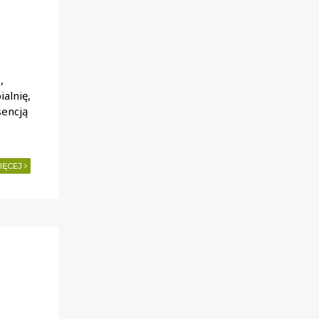
,
alnię,
sencją
IĘCEJ