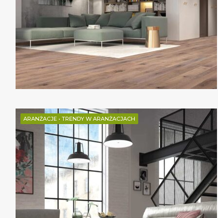
ARANŻACJE
•
TRENDY W ARANŻACJACH