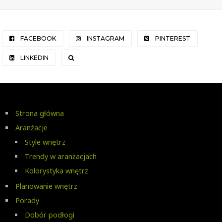
FACEBOOK
INSTAGRAM
PINTEREST
LINKEDIN
Strona główna
Aranżacje
Style wnętrz
Trendy w aranżacjach
Kolorystyka wnętrz
Planowanie wnętrz
Porady
Dobór podłogi