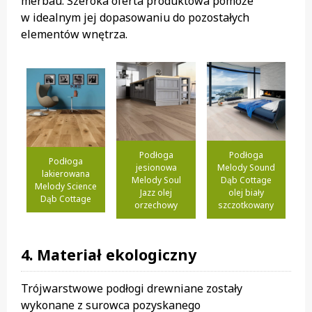
merbau. Szeroka oferta produktowa pomoże
w idealnym jej dopasowaniu do pozostałych
elementów wnętrza.
Podłoga
Podłoga
Podłoga
jesionowa
Melody Sound
lakierowana
Melody Soul
Dąb Cottage
Melody Science
Jazz olej
olej biały
Dąb Cottage
orzechowy
szczotkowany
4. Materiał ekologiczny
Trójwarstwowe podłogi drewniane zostały
wykonane z surowca pozyskanego