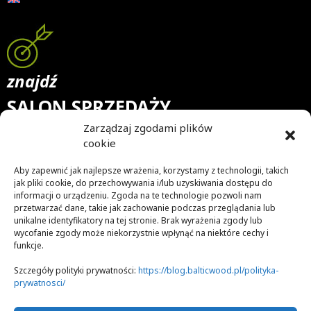
znajdź
SALON SPRZEDAŻY
Zarządzaj zgodami plików
Nasz blog to skarbnica wiedzy na temat drewna, desek
cookie
drewnianych oraz podłóg z nich ułożonych. Jesteśmy
przekonani, że podłoga jest tym, co nadaje wnętrzu
Aby zapewnić jak najlepsze wrażenia, korzystamy z technologii, takich
niepowtarzalny charakter. Dlatego doradzamy, jakie deski
jak pliki cookie, do przechowywania i/lub uzyskiwania dostępu do
wybrać, by stworzyć w mieszkaniu niezwykły (mikro)klimat.
informacji o urządzeniu. Zgoda na te technologie pozwoli nam
przetwarzać dane, takie jak zachowanie podczas przeglądania lub
Śledzimy najnowsze trendy w aranżacji pomieszczeń, ale też
unikalne identyfikatory na tej stronie. Brak wyrażenia zgody lub
sami je tworzymy. Staramy się trafić w gusta zarówno
wycofanie zgody może niekorzystnie wpłynąć na niektóre cechy i
tradycjonalistów, jak i osób lubiących styl nowoczesny
funkcje.
czy awangardę. Jeśli kochasz piękno i naturalność, to na pewno
znajdziesz u nas aranżacje, które Cię zachwycą.
Szczegóły polityki prywatności:
https://blog.balticwood.pl/polityka-
prywatnosci/
Zapraszamy do lektury!