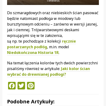
Timeless
Do szmaragdowych oraz niebieskich ścian pasować
będzie natomiast podłoga w miodowy lub
bursztynowym odcieniu – zarówno w wersji jasnej,
jak i ciemnej. Trójwarstwowymi deskami
wpisującymi się w te założenia,
są np. te pochodzące z kolekcji
ręcznie
postarzanych podłóg
, m.in. model
Niedokończona Historia 1R
.
Na temat łączenia kolorów tych dwóch powierzchni
pisaliśmy również w artykule:
Jaki kolor ścian
wybrać do drewnianej podłogi?
Facebook
Twitter
Pinterest
Podobne Artykuły: