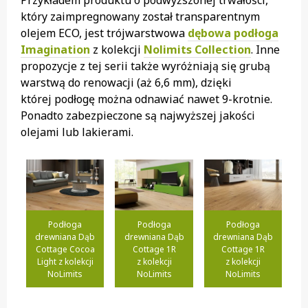
Przykładem produktu o podwyższonej trwałości,
który zaimpregnowany został transparentnym
olejem ECO, jest trójwarstwowa
dębowa podłoga
Imagination
z kolekcji
Nolimits Collection
. Inne
propozycje z tej serii także wyróżniają się grubą
warstwą do renowacji (aż 6,6 mm), dzięki
której podłogę można odnawiać nawet 9-krotnie.
Ponadto zabezpieczone są najwyższej jakości
olejami lub lakierami.
Podłoga
Podłoga
Podłoga
drewniana Dąb
drewniana Dąb
drewniana Dąb
Cottage Cocoa
Cottage 1R
Cottage 1R
Light z kolekcji
z kolekcji
z kolekcji
NoLimits
NoLimits
NoLimits