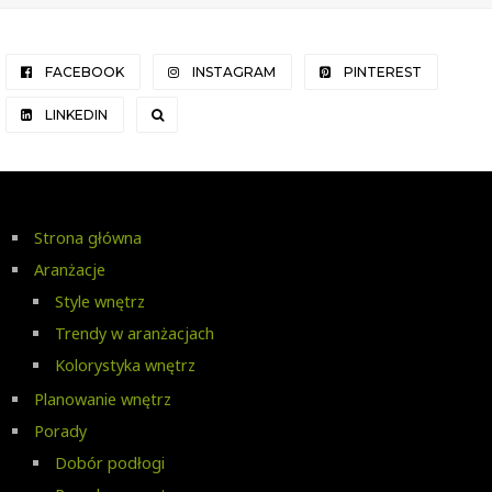
FACEBOOK
INSTAGRAM
PINTEREST
LINKEDIN
Strona główna
Aranżacje
Style wnętrz
Trendy w aranżacjach
Kolorystyka wnętrz
Planowanie wnętrz
Porady
Dobór podłogi