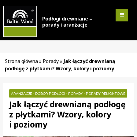
Podłogi drewniane –
porady i aranżacje
Strona główna
»
Porady
»
Jak łączyć drewnianą
podłogę z płytkami? Wzory, kolory i poziomy
ARANŻACJE
•
DOBÓR PODŁOGI
•
PORADY
•
PORADY REMONTOWE
Jak łączyć drewnianą podłogę
z płytkami? Wzory, kolory
i poziomy