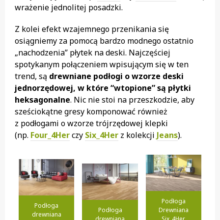
wrażenie jednolitej posadzki.
Z kolei efekt wzajemnego przenikania się
osiągniemy za pomocą bardzo modnego ostatnio
„nachodzenia” płytek na deski. Najczęściej
spotykanym połączeniem wpisującym się w ten
trend, są
drewniane podłogi o wzorze deski
jednorzędowej, w które “wtopione” są płytki
heksagonalne
. Nic nie stoi na przeszkodzie, aby
sześciokątne gresy komponować również
z podłogami o wzorze trójrzędowej klepki
(np.
Four_4Her
czy
Six_4Her
z kolekcji
Jeans
).
Podłoga
Podłoga
Podłoga
Drewniana
drewniana
drewniana
Six_4Her