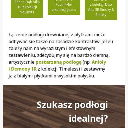
Sense Dąb Villa
Four_4Her
z kolekcji Dąb
1R z kolekcji
z kolekcji Jeans
Villa 3R Smoky &
NoLimits
Smoky
Łączenie podłogi drewnianej z płytkami może
odbywać się także na zasadzie kontrastów. Jeżeli
zależy nam na wyrazistym i efektownym
zestawieniu, zdecydujmy się na bardzo ciemną,
artystycznie
postarzaną podłogę
(np.
Anioły
i Demony 1R
z kolekcji Timeless) i zestawmy
ją z białymi płytkami o wysokim połysku.
Szukasz podłogi
idealnej?