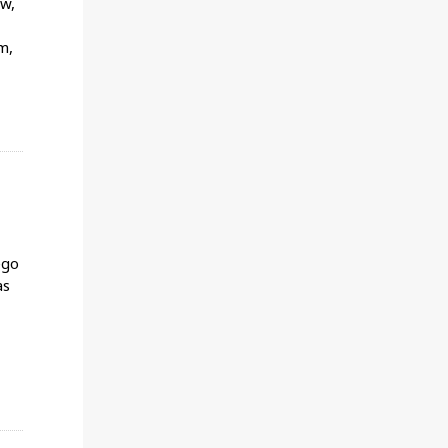
w,
m,
ego
as