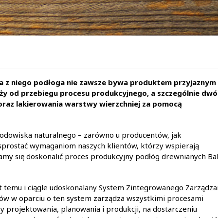
 z niego podłoga nie zawsze bywa produktem przyjaznym 
eży od przebiegu procesu produkcyjnego, a szczególnie dw
oraz lakierowania warstwy wierzchniej za pomocą
rodowiska naturalnego – zarówno u producentów, jak
 sprostać wymaganiom naszych klientów, którzy wspierają
amy się doskonalić proces produkcyjny podłóg drewnianych Bal
t temu i ciągle udoskonalany System Zintegrowanego Zarządza
stów w oparciu o ten system zarządza wszystkimi procesami
 projektowania, planowania i produkcji, na dostarczeniu