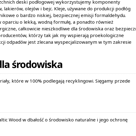
ierzchnich deski podłogowej wykorzystujemy komponenty
akierów, olejów i bejc. Kleje, używane do produkcji podłóg
kowe o bardzo niskiej, bezpiecznej emisji formaldehydu.
 w oparciu o lekką, wodną formułę, a ponadto również
ergiczne, całkowicie nieszkodliwe dla środowiska oraz bezpiec
producentów, którzy tak jak my wspierają proekologiczne
ukcji odpadów jest zlecana wyspecjalizowanym w tym zakresie
la środowiska
iały, które w 100% podlegają recyklingowi. Sięgamy przede
tic Wood w dbałość o środowisko naturalne i jego ochronę