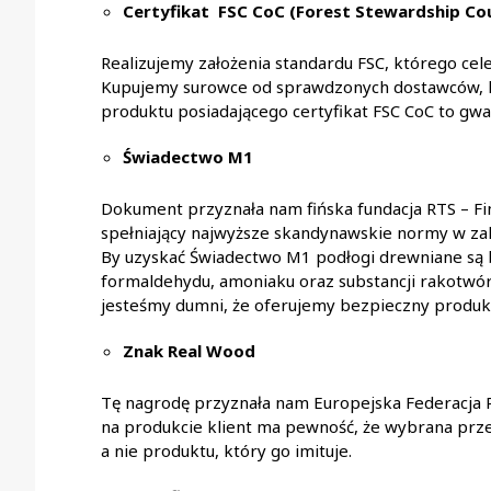
Certyfikat FSC CoC (Forest Stewardship Cou
Realizujemy założenia standardu FSC, którego cel
Kupujemy surowce od sprawdzonych dostawców, k
produktu posiadającego certyfikat FSC CoC to gwar
Świadectwo M1
Dokument przyznała nam fińska fundacja RTS – Fi
spełniający najwyższe skandynawskie normy w zak
By uzyskać Świadectwo M1 podłogi drewniane są
formaldehydu, amoniaku oraz substancji rakotwórc
jesteśmy dumni, że oferujemy bezpieczny produkt
Znak Real Wood
Tę nagrodę przyznała nam Europejska Federacja 
na produkcie klient ma pewność, że wybrana prz
a nie produktu, który go imituje.