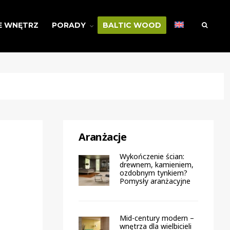
E WNĘTRZ
PORADY
BALTIC WOOD
Aranżacje
Wykończenie ścian:
drewnem, kamieniem,
ozdobnym tynkiem?
Pomysły aranżacyjne
Mid-century modern –
wnętrza dla wielbicieli