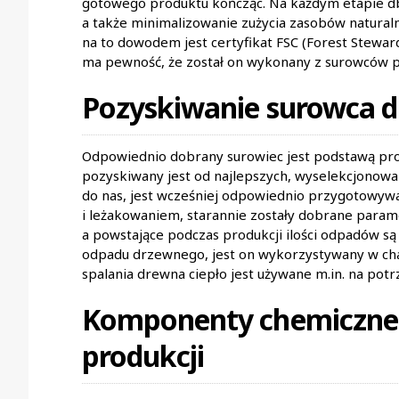
gotowego produktu kończąc. Na każdym etapie d
a także minimalizowanie zużycia zasobów natura
na to dowodem jest certyfikat FSC (Forest Steward
ma pewność, że został on wykonany z surowców p
Pozyskiwanie surowca d
Odpowiednio dobrany surowiec jest podstawą prod
pozyskiwany jest od najlepszych, wyselekcjonowan
do nas, jest wcześniej odpowiednio przygotowywan
i leżakowaniem, starannie zostały dobrane paramet
a powstające podczas produkcji ilości odpadów 
odpadu drzewnego, jest on wykorzystywany w cha
spalania drewna ciepło jest używane m.in. na po
Komponenty chemiczne
produkcji