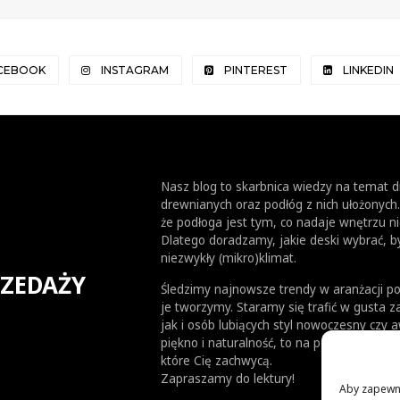
CEBOOK
INSTAGRAM
PINTEREST
LINKEDIN
Nasz blog to skarbnica wiedzy na temat 
drewnianych oraz podłóg z nich ułożonych
że podłoga jest tym, co nadaje wnętrzu ni
Dlatego doradzamy, jakie deski wybrać, 
niezwykły (mikro)klimat.
RZEDAŻY
Śledzimy najnowsze trendy w aranżacji po
je tworzymy. Staramy się trafić w gusta z
jak i osób lubiących styl nowoczesny czy 
piękno i naturalność, to na pewno znajdzi
które Cię zachwycą.
Zapraszamy do lektury!
Aby zapewnić