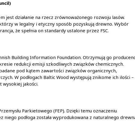
ncil)
em jest działanie na rzecz zrównoważonego rozwoju lasów.
tórzy w legalny i etyczny sposób pozyskują drewno. Wybór
ancja, że spełnia on standardy ustalone przez FSC.
nnish Building Information Foundation. Otrzymują go producenc
resie redukcji emisji szkodliwych związków chemicznych.
 badane pod kątem zawartości związków organicznych,
zych. W podłogach Baltic Wood występują znikome ich ilości –
 wysokiej jakości.
Przemysłu Parkietowego (FEP). Dzięki temu oznaczeniu
ez niego podłoga została wyprodukowana z naturalnego drewn