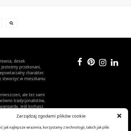
drewna, desek
. Jesteśmy przekonani,
epowtarzalny charakter.
by stworzyć w mieszkaniu
mieszczeń, ale też sami
arówno tradycjonalistów,
awangardę. Jeśli kochasz
esz u nas aranżacje,
Zarządzaj zgodami plików cookie
 jak najlepsze wrażenia, korzystamy z technologii, takich jak pliki