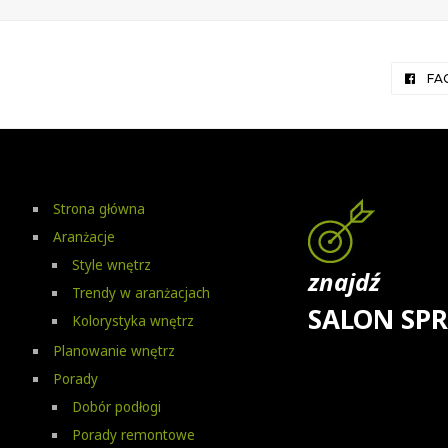
FA
Strona główna
Aranżacje
Style wnętrz
znajdź
Trendy w aranżacjach
SALON SP
Kolorystyka wnętrz
Planowanie wnętrz
Porady
Dobór podłogi
Porady remontowe