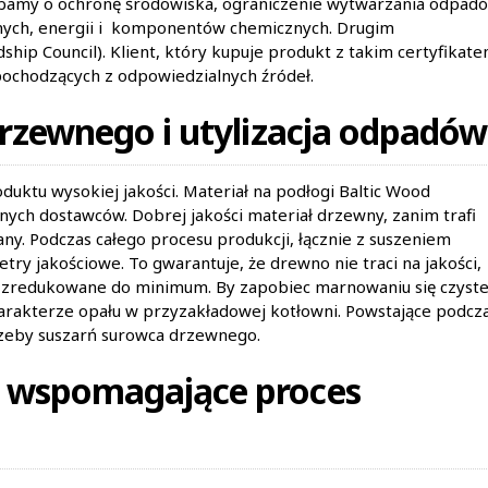
bamy o ochronę środowiska, ograniczenie wytwarzania odpadó
lnych, energii i komponentów chemicznych. Drugim
ship Council). Klient, który kupuje produkt z takim certyfikate
ochodzących z odpowiedzialnych źródeł.
rzewnego i utylizacja odpadów
uktu wysokiej jakości. Materiał na podłogi Baltic Wood
ych dostawców. Dobrej jakości materiał drzewny, zanim trafi
y. Podczas całego procesu produkcji, łącznie z suszeniem
ry jakościowe. To gwarantuje, że drewno nie traci na jakości,
są zredukowane do minimum. By zapobiec marnowaniu się czyst
rakterze opału w przyzakładowej kotłowni. Powstające podcz
trzeby suszarń surowca drzewnego.
 wspomagające proces